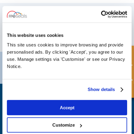
MELD DEG PÅ VÅRT NYHETSBREV
Ikke glem å abonnere på vårt nyhetsbrev for å motta informasjon om
våre siste tilbud og nye produkter.
This website uses cookies
ABONNER
This site uses cookies to improve browsing and provide
personalised ads. By clicking 'Accept', you agree to our
Hurtigforespørsel
use. Manage settings via 'Customise' or see our Privacy
Darlington
Doncaster
Notice.
Telefon:
+44 (0) 1325 282732
Telefon:
+44 (0) 1302727252
E-post:
sales@fpeseals.com
E-post:
doncaster@fpeseals.c
Show details
Accept
FPE Seals Ltd
Customize
Barrington Way,
Darlington,