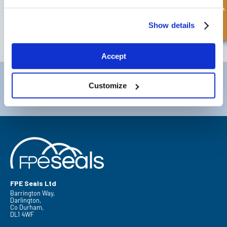
Ikke glem å abonnere på vårt nyhetsbrev for å motta informasjon om
våre siste tilbud og nye produkter.
Show details
ABONNER
Accept
Darlington
Doncaster
Customize
Telefon:
+44 (0) 1325 282732
Telefon:
+44 (0) 1302727252
E-post:
sales@fpeseals.com
E-post:
doncaster@fpeseals.c
FPE Seals Ltd
Barrington Way,
Darlington,
Co Durham,
DL1 4WF