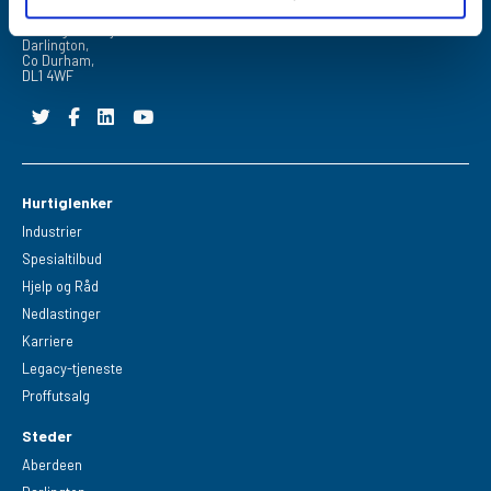
FPE Seals Ltd
Barrington Way,
Darlington,
Co Durham,
DL1 4WF
Hurtiglenker
Industrier
Spesialtilbud
Hjelp og Råd
Nedlastinger
Karriere
Legacy-tjeneste
Proffutsalg
Steder
Aberdeen