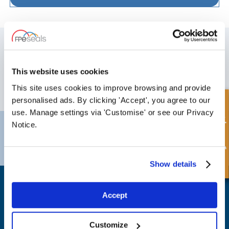
MELD DEG PÅ VÅRT NYHETSBREV
Ikke glem å abonnere på vårt nyhetsbrev for å motta informasjon om
våre siste tilbud og nye produkter.
This website uses cookies
This site uses cookies to improve browsing and provide
ABONNER
personalised ads. By clicking 'Accept', you agree to our
Hurtigforespørsel
use. Manage settings via 'Customise' or see our Privacy
Notice.
Darlington
Doncaster
Telefon:
+44 (0) 1325 282732
Telefon:
+44 (0) 1302727252
E-post:
sales@fpeseals.com
E-post:
doncaster@fpeseals.c
Show details
Accept
Customize