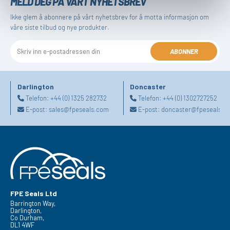
MELD DEG PÅ VÅRT NYHETSBREV
Ikke glem å abonnere på vårt nyhetsbrev for å motta informasjon om
våre siste tilbud og nye produkter.
ABONNER
Darlington
Doncaster
Telefon:
+44 (0) 1325 282732
Telefon:
+44 (0) 1302727252
E-post:
sales@fpeseals.com
E-post:
doncaster@fpeseals.c
FPE Seals Ltd
Barrington Way,
Darlington,
Co Durham,
DL1 4WF