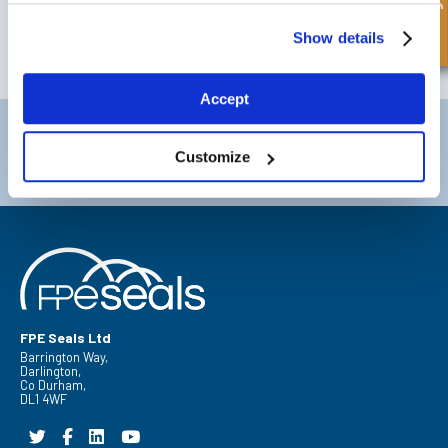
våre siste tilbud og nye produkter.
Show details
SUBSCRIBE
Accept
Darlington
Doncaster
Telefon:
+44 (0) 1325 282732
Telefon:
+44 (0) 1302727252
Customize
E-post:
sales@fpeseals.com
E-post:
doncaster@fpeseals.c
FPE Seals Ltd
Barrington Way,
Darlington,
Co Durham,
DL1 4WF