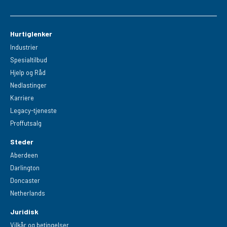
Hurtiglenker
Industrier
Spesialtilbud
Hjelp og Råd
Nedlastinger
Karriere
Legacy-tjeneste
Proffutsalg
Steder
Aberdeen
Darlington
Doncaster
Netherlands
Juridisk
Vilkår og betingelser