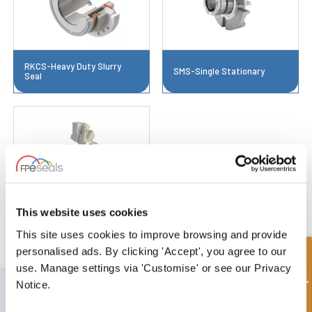
RKCS-Heavy Duty Slurry
SMS-Single Stationary
Seal
This website uses cookies
VSMS3/VBSMS3-Single
This site uses cookies to improve browsing and provide
personalised ads. By clicking 'Accept', you agree to our
Hurtigforespørsel
use. Manage settings via 'Customise' or see our Privacy
MELD DEG PÅ VÅRT NYHETSBREV
Notice.
Ikke glem å abonnere på vårt nyhetsbrev for å motta informasjon om