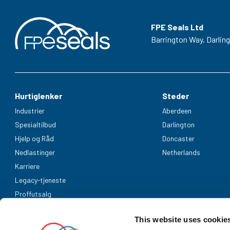
FPE Seals Ltd
Barrington Way,
Darlin
Hurtiglenker
Steder
Industrier
Aberdeen
Spesialtilbud
Darlington
Hjelp og Råd
Doncaster
Nedlastinger
Netherlands
Karriere
Legacy-tjeneste
Proffutsalg
Aksepterte betalingsmetoder
This website uses cookie