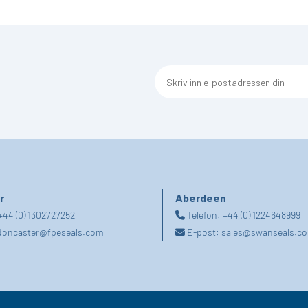
r
Aberdeen
+44 (0) 1302727252
Telefon:
+44 (0) 1224648999
doncaster@fpeseals.com
E-post:
sales@swanseals.co