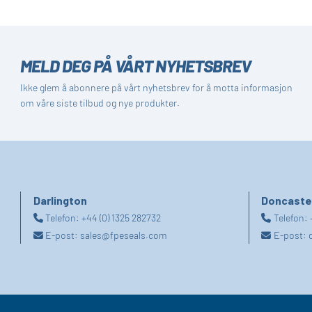
MELD DEG PÅ VÅRT NYHETSBREV
Ikke glem å abonnere på vårt nyhetsbrev for å motta informasjon
om våre siste tilbud og nye produkter.
Darlington
Doncaste
Telefon:
+44 (0) 1325 282732
Telefon:
E-post:
sales@fpeseals.com
E-post: