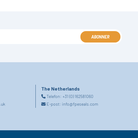
ABONNER
The Netherlands
Telefon:
+31 (0) 162581060
.uk
E-post:
info@fpeseals.com