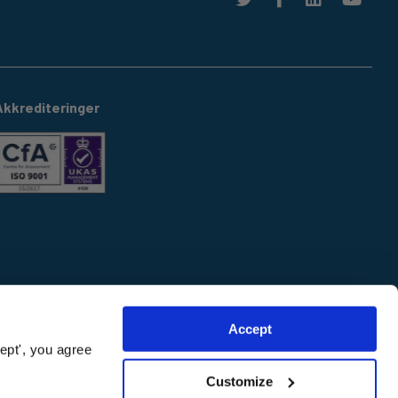
Akkrediteringer
Accept
ept', you agree
Customize