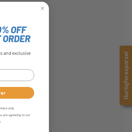
0% OFF
T ORDER
rs and exclusive
Hurtigforespørsel
fer
omers only.
ou are agreeing to our
y.