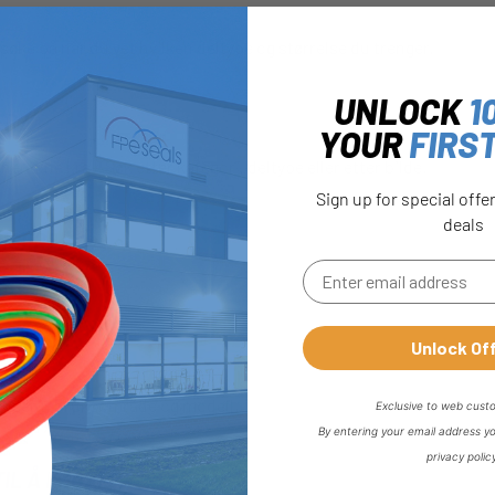
øke på når du vet hvilken deltype og størrelse du trenger.
UNLOCK
1
ER?
YOUR
FIRS
er dine krav. Søk etter kategori, deltype eller etter bilde.
Sign up for special offe
deals
NGER?
r.
Unlock Of
odusent, bruksområde og modell.
Exclusive to web cust
By entering your email address y
privacy polic
IL Å KJØPE?