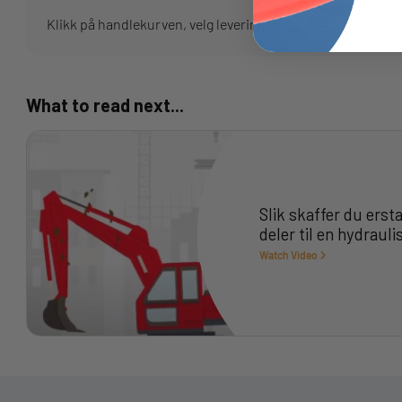
Klikk på handlekurven, velg leveringsmetode og gå til kass
What to read next...
Slik skaffer du erst
deler til en hydrauli
Watch Video