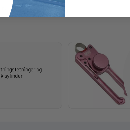
en.
atningstetninger og
sk sylinder