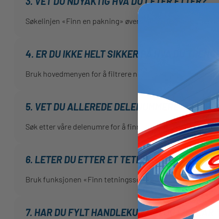
3. VET DU NØYAKTIG HVA DU LETER ETTER?
Søkelinjen «Finn en pakning» øverst er den beste måten å s
4. ER DU IKKE HELT SIKKER PÅ HVA DU TRENG
Bruk hovedmenyen for å filtrere ned til riktig del som match
5. VET DU ALLEREDE DELENUMMERET DU TRE
Søk etter våre delenumre for å finne nøyaktig det du trenge
6. LETER DU ETTER ET TETNINGSSETT?
Bruk funksjonen «Finn tetningssett» for å søke etter pr
7. HAR DU FYLT HANDLEKURVEN OG ER KLAR T