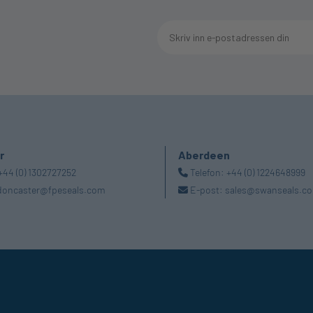
r
Aberdeen
+44 (0) 1302727252
Telefon:
+44 (0) 1224648999
doncaster@fpeseals.com
E-post:
sales@swanseals.co