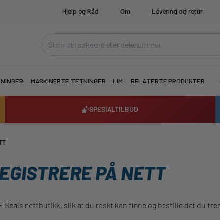
Hjelp og Råd
Om
Levering og retur
TNINGER
MASKINERTE TETNINGER
LIM
RELATERTE PRODUKTER
SPESIALTILBUD
TT
EGISTRERE PÅ NETT
E Seals nettbutikk, slik at du raskt kan finne og bestille det du tre