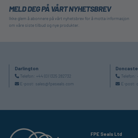
MELD DEG PÅ VÅRT NYHETSBREV
Ikke glem å abonnere på vårt nyhetsbrev for å motta informasjon
om våre siste tilbud og nye produkter.
Darlington
Doncaste
Telefon:
+44 (0) 1325 282732
Telefon:
E-post:
sales@fpeseals.com
E-post:
FPE Seals Ltd