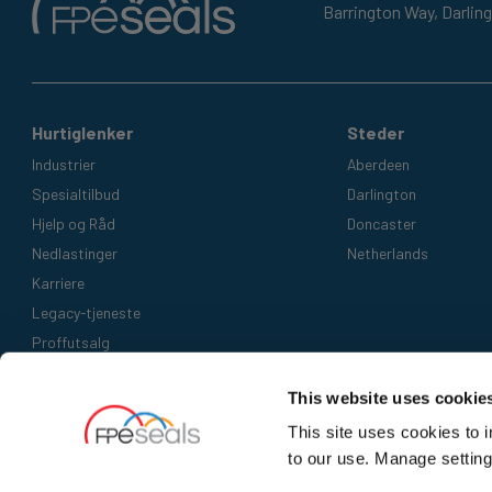
Barrington Way,
Darlin
Hurtiglenker
Steder
Industrier
Aberdeen
Spesialtilbud
Darlington
Hjelp og Råd
Doncaster
Nedlastinger
Netherlands
Karriere
Legacy-tjeneste
Proffutsalg
Aksepterte betalingsmetoder
This website uses cookie
This site uses cookies to 
to our use. Manage setting