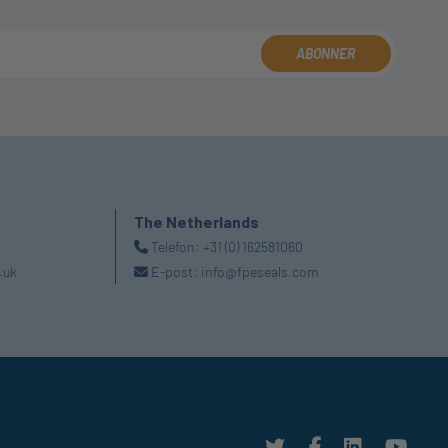
ABONNER
The Netherlands
Telefon:
+31 (0) 162581060
.uk
E-post:
info@fpeseals.com