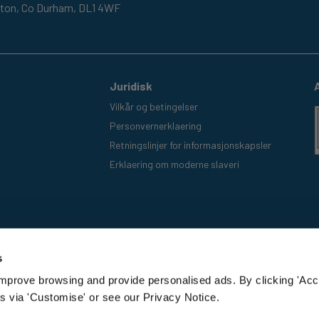
gton,
Co Durham,
DL1 4WF
Juridisk
Vilkår og betingelser
Personvernerklaering
Retningslinjer for informasjonskapsler
Erklaering om moderne slaveri
s
improve browsing and provide personalised ads. By clicking 'Acc
s via 'Customise' or see our Privacy Notice.