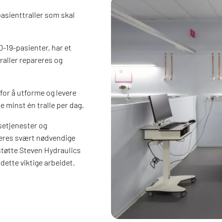
pasienttraller som skal
D-19-pasienter, har et
raller repareres og
for å utforme og levere
 minst én tralle per dag.
setjenester og
deres svært nødvendige
støtte Steven Hydraulics
dette viktige arbeidet.