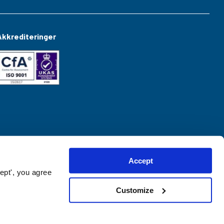
Akkrediteringer
Accept
ept', you agree
Customize
Website created by
hush.digital