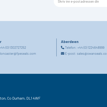
r
Aberdeen
+44 (0) 1302727252
Telefon:
+44 (0) 1224648999
doncaster@fpeseals.com
E-post:
sales@swanseals.co
gton,
Co Durham,
DL1 4WF