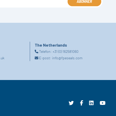
ABONNER
The Netherlands
Telefon:
+31 (0) 162581060
.uk
E-post:
info@fpeseals.com