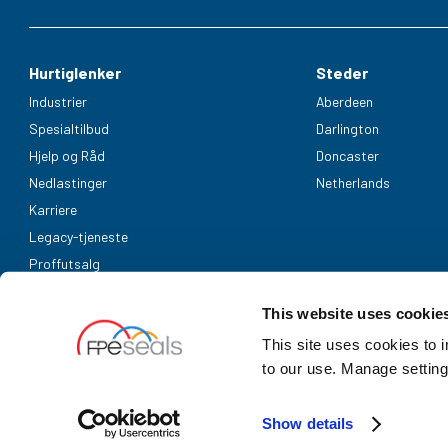
Hurtiglenker
Steder
Industrier
Aberdeen
Spesialtilbud
Darlington
Hjelp og Råd
Doncaster
Nedlastinger
Netherlands
Karriere
Legacy-tjeneste
Proffutsalg
Aksepterte betalingsmetoder
This website uses cookie
This site uses cookies to 
to our use. Manage setting
Show details
UK Company Registration Number: 3725829 | NL bedrijfsregistrati