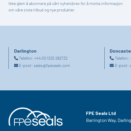
Ikke glem å abonnere på vårt nyhetsbrev for å motta informasjon
om våre siste tilbud og nye produkter.
Darlington
Doncaste
Telefon:
+44 (0) 1325 282732
Telefon:
E-post:
sales@fpeseals.com
E-post:
FPE Seals Ltd
Barrington Way,
Darlin