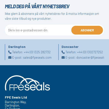
MELD DEG PÅ VÅRT NYHETSBREV
Ikke glem å abonnere på vårt nyhetsbrev for å motta informasjon om
våre siste tilbud og nye produkter.
ABONNER
Darlington
Doncaster
Telefon:
+44 (0) 1325 282732
Telefon:
+44 (0) 1302727252
E-post:
sales@fpeseals.com
E-post:
doncaster@fpeseals.c
FPE Seals Ltd
Barrington Way,
Darlington,
Co Durham,