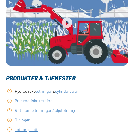
PRODUKTER & TJENESTER
Hydrauliske
tetninger
&
sylinderdeler
Pneumatiske tetninger
Roterende tetninger / oljetetninger
O-ringer
Tetningssett