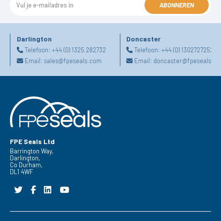
ABONNEREN
Darlington
Doncaster
Telefoon:
+44 (0) 1325 282732
Telefoon:
+44 (0) 1302727252
Email:
sales@fpeseals.com
Email:
doncaster@fpeseals.c
FPE Seals Ltd
Barrington Way,
Darlington,
Co Durham,
DL1 4WF