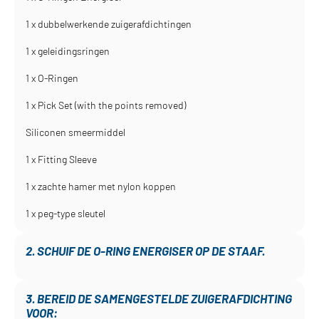
1 x dubbelwerkende zuigerafdichtingen
1 x geleidingsringen
1 x O-Ringen
1 x Pick Set (with the points removed)
Siliconen smeermiddel
1 x Fitting Sleeve
1 x zachte hamer met nylon koppen
1 x peg-type sleutel
2. SCHUIF DE O-RING ENERGISER OP DE STAAF.
3. BEREID DE SAMENGESTELDE ZUIGERAFDICHTING
VOOR: