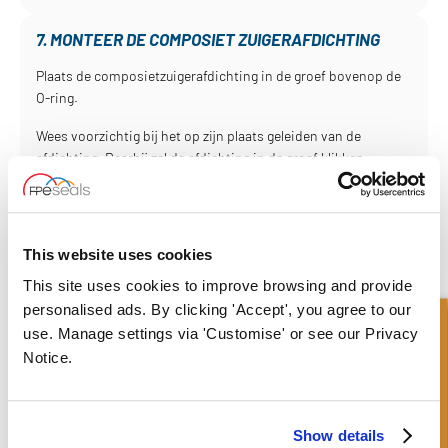
7. MONTEER DE COMPOSIET ZUIGERAFDICHTING
Plaats de composietzuigerafdichting in de groef bovenop de
O-ring.
Wees voorzichtig bij het op zijn plaats geleiden van de
afdichting. Daarbij zal de afdichting in de groef klikken.
U moet nu de verzegeling terugkrimpen tot de juiste maat.
8. KRIMP DE COMPOSIET ZUIGERAFDICHTING TERUG
This website uses cookies
OP MAAT
This site uses cookies to improve browsing and provide
Monteer de lagerring.
personalised ads. By clicking 'Accept', you agree to our
Snel onderzoek
use. Manage settings via 'Customise' or see our Privacy
Smeer met siliconenvet de taps toelopende rand in de Fitting
Notice.
Sleeve.
Duw de huls op de zuiger totdat de taps toelopende rand de
samengestelde zuigerafdichting bedekt.
Show details