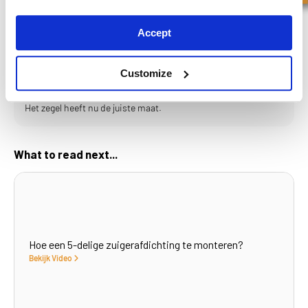
Tik voorzichtig met een zachte hamer op beide zijden van de
huls, zodat de afdichting opnieuw wordt uitgelijnd op de juiste
Accept
maat.
Gebruik vervolgens dezelfde techniek aan de andere kant en
Customize
klop de mouw terug totdat deze is verwijderd.
Het zegel heeft nu de juiste maat.
What to read next...
Hoe een 5-delige zuigerafdichting te monteren?
Bekijk Video