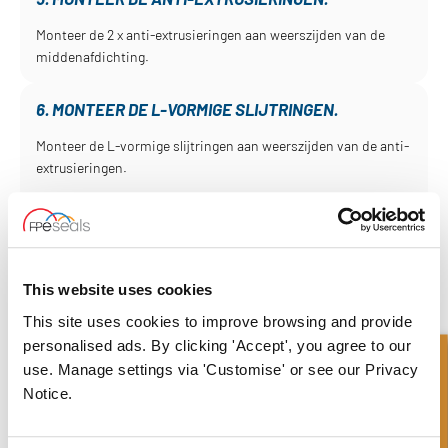
Monteer de 2 x anti-extrusieringen aan weerszijden van de
middenafdichting.
6. MONTEER DE L-VORMIGE SLIJTRINGEN.
Monteer de L-vormige slijtringen aan weerszijden van de anti-
extrusieringen.
Als de afdichting wordt samengedrukt, worden alle
onderdelen aan elkaar vastgedraaid.
This website uses cookies
What to read next...
This site uses cookies to improve browsing and provide
personalised ads. By clicking 'Accept', you agree to our
Snel onderzoek
use. Manage settings via 'Customise' or see our Privacy
Notice.
Hoe u onze producten online kunt bestellen
Bekijk Video