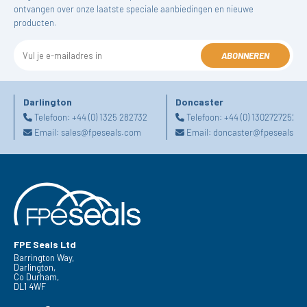
ontvangen over onze laatste speciale aanbiedingen en nieuwe
producten.
ABONNEREN
Darlington
Doncaster
Telefoon:
+44 (0) 1325 282732
Telefoon:
+44 (0) 1302727252
Email:
sales@fpeseals.com
Email:
doncaster@fpeseals.c
FPE Seals Ltd
Barrington Way,
Darlington,
Co Durham,
DL1 4WF