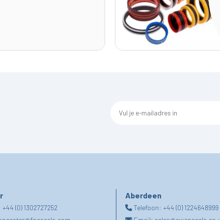
r
Aberdeen
:
+44 (0) 1302727252
Telefoon:
+44 (0) 1224648999
oncaster@fpeseals.com
Email:
sales@swanseals.co.