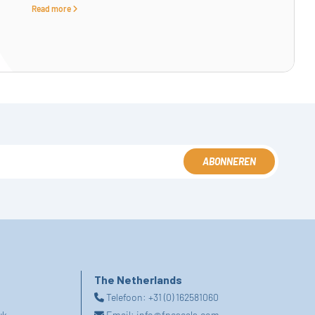
Read more
ABONNEREN
The Netherlands
Telefoon:
+31 (0) 162581060
uk
Email:
info@fpeseals.com