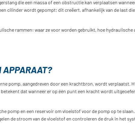
erstang die een massa of een obstructie kan verplaatsen wanneer 
n een cilinder wordt gepompt; dit creëert, afhankelijk van de last 
aulische rammen: waar ze voor worden gebruikt, hoe hydraulische
H APPARAAT?
terne pomp, aangedreven door een krachtbron, wordt verplaatst. H
etekent dat wanneer er op één punt een kracht wordt uitgeoefend
he pomp en een reservoir om vloeistof voor de pomp op te slaan.
len de stroom van de vloeistof en controleren de druk in het sys