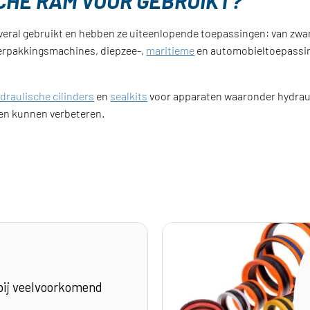
HE RAM VOOR GEBRUIKT?
ral gebruikt en hebben ze uiteenlopende toepassingen: van zwa
erpakkingsmachines, diepzee-,
maritieme
en automobieltoepassin
draulische cilinders
en
sealkits
voor apparaten waaronder hydrau
en kunnen verbeteren.
bij veelvoorkomend