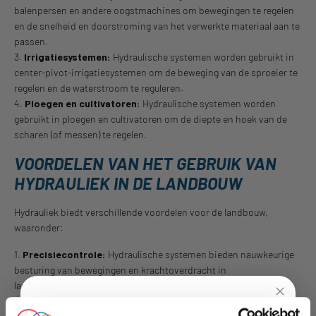
balenpersen en andere oogstmachines om bewegingen te regelen
en de snelheid en doorstroming van het verwerkte materiaal aan te
passen.
3.
Irrigatiesystemen:
Hydraulische systemen worden gebruikt in
center-pivot-irrigatiesystemen om de beweging van de sproeier te
regelen en de waterstroom te reguleren.
4.
Ploegen en cultivatoren:
Hydraulische systemen worden
gebruikt in ploegen en cultivatoren om de diepte en hoek van de
scharen (of messen) te regelen.
VOORDELEN VAN HET GEBRUIK VAN
HYDRAULIEK IN DE LANDBOUW
Hydrauliek biedt verschillende voordelen voor de landbouw,
waaronder:
1.
Precisiecontrole:
Hydraulische systemen bieden nauwkeurige
besturing van bewegingen en krachtoverdracht in
landbouwmachines, waardoor nauwkeurige en efficiënte
werkzaamheden mogelijk zijn.