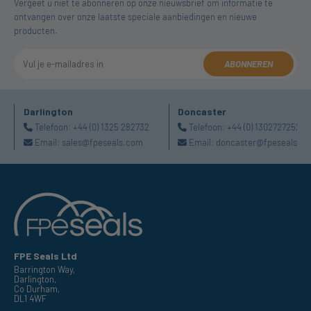
Vergeet u niet te abonneren op onze nieuwsbrief om informatie te
ontvangen over onze laatste speciale aanbiedingen en nieuwe
producten.
ABONNEREN
Darlington
Doncaster
Telefoon:
+44 (0) 1325 282732
Telefoon:
+44 (0) 1302727252
Email:
sales@fpeseals.com
Email:
doncaster@fpeseals.c
FPE Seals Ltd
Barrington Way,
Darlington,
Co Durham,
DL1 4WF