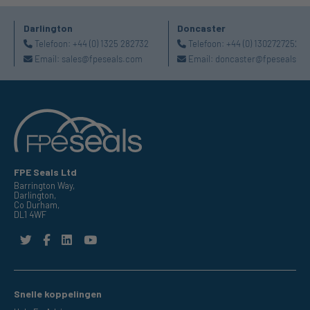
Darlington
Doncaster
Telefoon:
+44 (0) 1325 282732
Telefoon:
+44 (0) 1302727252
Email:
sales@fpeseals.com
Email:
doncaster@fpeseals.c
FPE Seals Ltd
Barrington Way,
Darlington,
Co Durham,
DL1 4WF
Snelle koppelingen