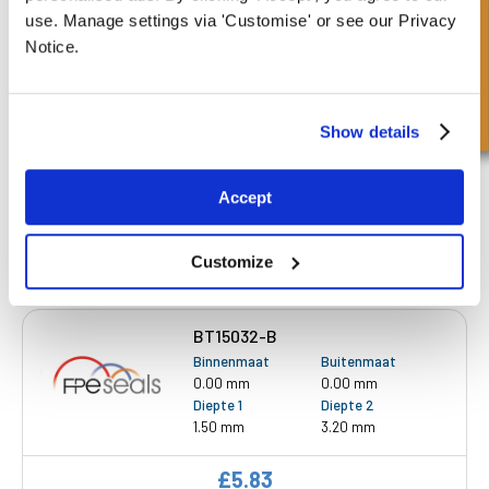
BT15025-B-X
Snel onderzoek
use. Manage settings via 'Customise' or see our Privacy
Binnenmaat
Buitenmaat
Notice.
0.00 mm
0.00 mm
Diepte 1
Diepte 2
1.50 mm
2.50 mm
Show details
£11.88
28 Voorraad
Accept
Customize
BT15032-B
Binnenmaat
Buitenmaat
0.00 mm
0.00 mm
Diepte 1
Diepte 2
1.50 mm
3.20 mm
£5.83