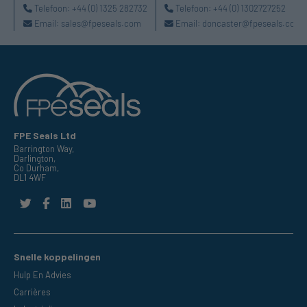
Telefoon:
+44 (0) 1325 282732
Telefoon:
+44 (0) 1302727252
Email:
sales@fpeseals.com
Email:
doncaster@fpeseals.com
FPE Seals Ltd
Barrington Way,
Darlington,
Co Durham,
DL1 4WF
Snelle koppelingen
Hulp En Advies
Carrières