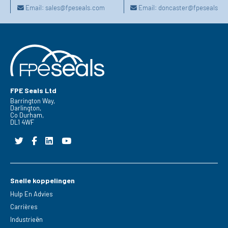
Email:
sales@fpeseals.com
Email:
doncaster@fpeseals.c
FPE Seals Ltd
Barrington Way,
Darlington,
Co Durham,
DL1 4WF
Snelle koppelingen
Hulp En Advies
Carrières
Industrieën