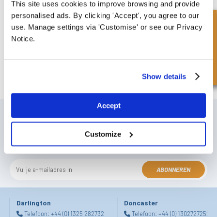
This site uses cookies to improve browsing and provide
personalised ads. By clicking 'Accept', you agree to our
Snel onderzoek
use. Manage settings via 'Customise' or see our Privacy
Notice.
Mini-Graafmachine
Show details
Accept
SCHRIJF JE IN VOOR ONZE NIEUWSBRIEF
Vergeet u niet te abonneren op onze nieuwsbrief om informatie te
Customize
ontvangen over onze laatste speciale aanbiedingen en nieuwe
producten.
ABONNEREN
Darlington
Doncaster
Telefoon:
+44 (0) 1325 282732
Telefoon:
+44 (0) 1302727252