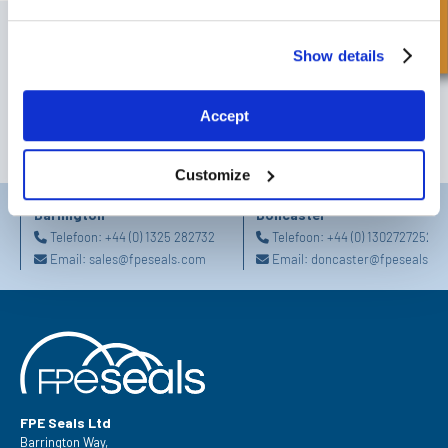
SCHRIJF JE IN VOOR ONZE NIEUWSBRIEF
Show details
Vergeet u niet te abonneren op onze nieuwsbrief om informatie te
ontvangen over onze laatste speciale aanbiedingen en nieuwe
producten.
Accept
SUBSCRIBE
Customize
Darlington
Doncaster
Telefoon:
+44 (0) 1325 282732
Telefoon:
+44 (0) 1302727252
Email:
sales@fpeseals.com
Email:
doncaster@fpeseals.c
FPE Seals Ltd
Barrington Way,