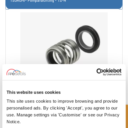
TSURUMI® Pompafdichting - TS-H
This website uses cookies
This site uses cookies to improve browsing and provide
TSURUMI® Pompafdichting - TS-W-HT
personalised ads. By clicking 'Accept', you agree to our
Snel onderzoek
use. Manage settings via 'Customise' or see our Privacy
Notice.