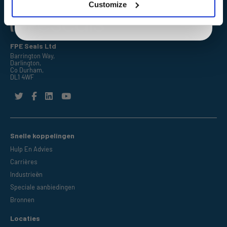
Customize
FPE Seals Ltd
Barrington Way,
Darlington,
Co Durham,
DL1 4WF
Snelle koppelingen
Hulp En Advies
Carrières
Industrieën
Speciale aanbiedingen
Bronnen
Locaties