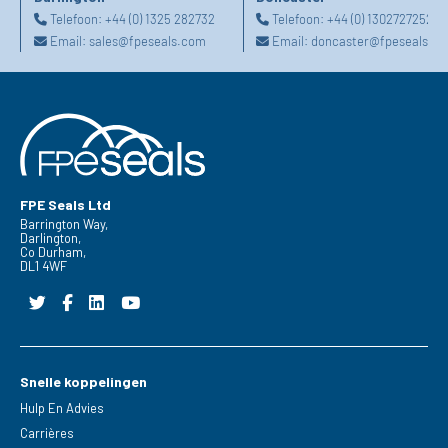
Telefoon:
+44 (0) 1325 282732
Telefoon:
+44 (0) 1302727252
Email:
sales@fpeseals.com
Email:
doncaster@fpeseals.c
FPE Seals Ltd
Barrington Way,
Darlington,
Co Durham,
DL1 4WF
Snelle koppelingen
Hulp En Advies
Carrières