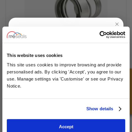
UNLOCK
10% OFF
YOUR
FIRST ORDER
This website uses cookies
This site uses cookies to improve browsing and provide
Sign up for special offers and exclusive
personalised ads. By clicking 'Accept', you agree to our
HILGE® pompafdichting - HG-30-SP
deals
Snel onderzoek
use. Manage settings via 'Customise' or see our Privacy
Notice.
Unlock Offer
Show details
Exclusive to web customers only.
Accept
By entering your email address you are agreeing to our