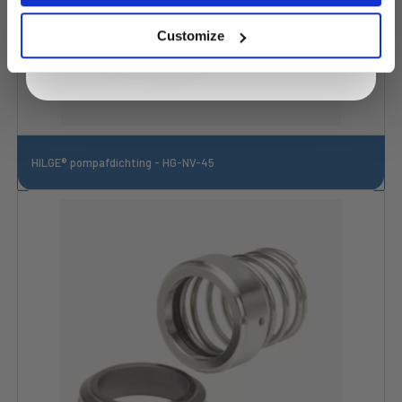
privacy policy.
Customize
HILGE® pompafdichting - HG-NV-45