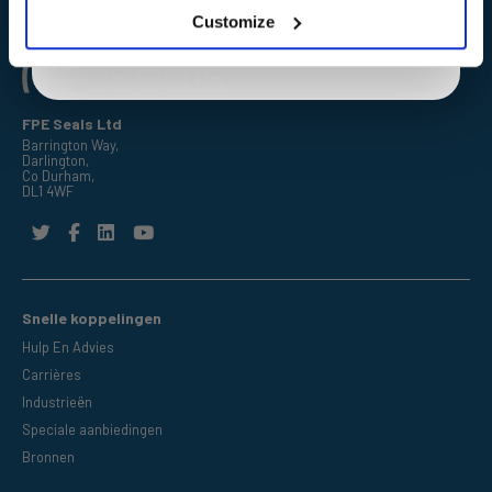
Customize
FPE Seals Ltd
Barrington Way,
Darlington,
Co Durham,
DL1 4WF
Snelle koppelingen
Hulp En Advies
Carrières
Industrieën
Speciale aanbiedingen
Bronnen