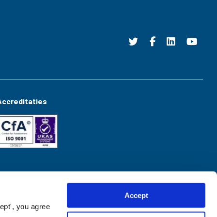
Accreditaties
Accept
ept', you agree