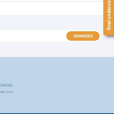
Snel onderzoek
ABONNEREN
162581060
eals.com