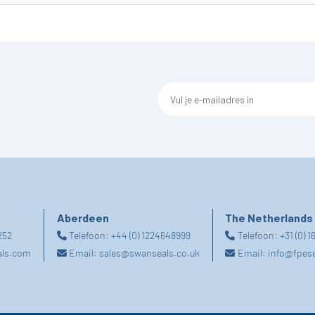
Aberdeen
The Netherlands
252
Telefoon:
+44 (0) 1224648999
Telefoon:
+31 (0) 
als.com
Email:
sales@swanseals.co.uk
Email:
info@fpes