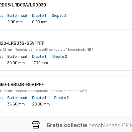
RB03/LRB03A/LRB03B
at
Buitenmaat
Diepte 1
Diepte 2
0.00 mm
0.00 mm
-
120-LRB03B-B5V1PFF
: 12 mm | Materiaalsamenstelling: koolstof, keramisch, NBR
at
Buitenmaat
Diepte 1
Diepte 2
30.00 mm
17.70 mm
-
160-LRB03B-B5V1PFF
 : 16mm | Materiaalconfiguratie : Carbon, Keramiek, NBR
at
Buitenmaat
Diepte 1
Diepte 2
36.50 mm
20.00 mm
-
Gratis collectie
beschikbaar, OF 