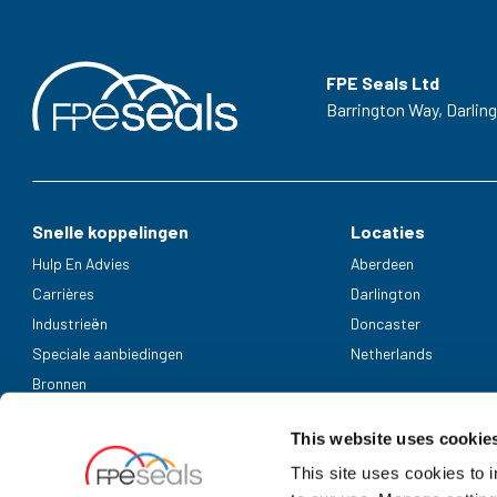
FPE Seals Ltd
Barrington Way,
Darlin
Snelle koppelingen
Locaties
Hulp En Advies
Aberdeen
Carrières
Darlington
Industrieën
Doncaster
Speciale aanbiedingen
Netherlands
Bronnen
Geaccepteerde betaalmethoden
This website uses cookie
This site uses cookies to 