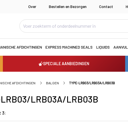
Over
Bestellen en Bezorgen
Contact
H
ANISCHE AFDICHTINGEN
EXPRESS MACHINED SEALS
LIQUIDS
AANVUL
SPECIALE AANBIEDINGEN
NISCHE AFDICHTINGEN
BALGEN
TYPE-LRB03/LRB03A/LRB03B
-LRB03/LRB03A/LRB03B
 3: