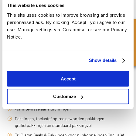
This website uses cookies
PRODUCTEN EN DIENSTEN
This site uses cookies to improve browsing and provide
personalised ads. By clicking 'Accept', you agree to our
Snel onderzoek
Op bestelling gemaakte afdichtingen
use. Manage settings via 'Customise' or see our Privacy
Notice.
O-ringen met de juiste conformiteitscertificaten (CofC's) en
traceerbaarheid van batches
Ingekapselde O-ringen en pakkingen (inclusief Camlock-
Show details
pakkingen)
Deposantenafdichtingen
Accept
Gezamenlijke afdichtingen van het ringtype
Verspreider afdichtingen
Customize
Dispergeerafdichtingen
Warmtewisselaar afdichtingen
Pakkingen, inclusief spiraalgewonden pakkingen,
grafietpakkingen en standaard pakkingvel
Tri Clamp Seals & Pakkingen voor pijpkoppelingen (inclusief