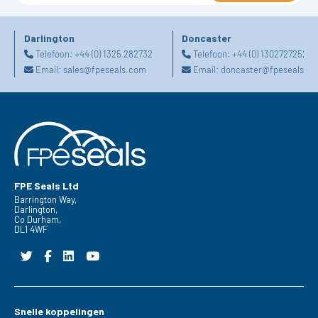
Darlington
Doncaster
Telefoon:
+44 (0) 1325 282732
Telefoon:
+44 (0) 1302727252
Email:
sales@fpeseals.com
Email:
doncaster@fpeseals.c
FPE Seals Ltd
Barrington Way,
Darlington,
Co Durham,
DL1 4WF
Snelle koppelingen