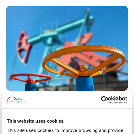
SERVICE OP BESTELLING EN DESKUNDIG
TECHNISCH ADVIES
This website uses cookies
Swan Seals is een FPE-bedrijf gevestigd in Aberdeen, met een
bijzondere expertise in het voorzien in de behoeften van de olie- en
This site uses cookies to improve browsing and provide