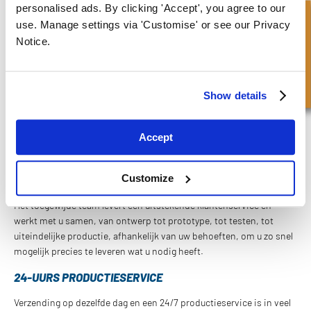
gasindustrie.
personalised ads. By clicking 'Accept', you agree to our
Snel onderzoek
use. Manage settings via 'Customise' or see our Privacy
De bekwame ingenieurs en technici van het team bieden
Notice.
ontwerpmogelijkheden van wereldklasse en leveren afdichtingen
en pakkingen voor upstream-, midstream- en downstream-
activiteiten van de olie- en gasindustrie wereldwijd.
Show details
De reputatie van Swan Seals als leverancier van snelle oplossingen
heeft ertoe geleid dat ze een vertrouwde leverancier zijn geworden
voor een breed scala aan olie- en gasklanten wereldwijd, van
Accept
oliemaatschappijen en multinationale OEM's tot kleine
onafhankelijke ondernemingen, van de Noordzee tot het Midden-
Customize
Oosten en West-Afrika , Zuid-Amerika en de Golf van Mexico.
Het toegewijde team levert een uitstekende klantenservice en
werkt met u samen, van ontwerp tot prototype, tot testen, tot
uiteindelijke productie, afhankelijk van uw behoeften, om u zo snel
mogelijk precies te leveren wat u nodig heeft.
24-UURS PRODUCTIESERVICE
Verzending op dezelfde dag en een 24/7 productieservice is in veel