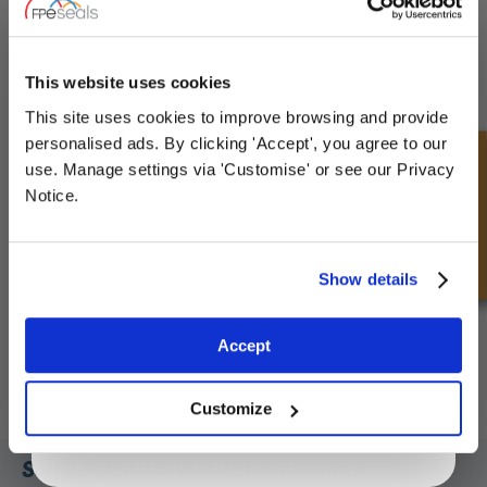
Read more
UNLOCK
10% OFF
YOUR
FIRST ORDER
This website uses cookies
This site uses cookies to improve browsing and provide
Sign up for special offers and exclusive
personalised ads. By clicking 'Accept', you agree to our
deals
Snel onderzoek
use. Manage settings via 'Customise' or see our Privacy
Notice.
Wat is het verschil tussen hydraulische en
Unlock Offer
Show details
pneumatische toepassingen?
Read more
Exclusive to web customers only.
Accept
By entering your email address you are agreeing to our
privacy policy.
Customize
SCHRIJF JE IN VOOR ONZE NIEUWSBRIEF