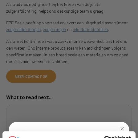
Als u advies nodig heeft bij het kiezen van de juiste
zuigerafdichting, helpt ons deskundige team u graag.
FPE Seals heeft op voorraad en levert een uitgebreid assortiment
zuigerafdichtingen
,
zuigerringen
en
cilinderonderdelen
.
Als u niet kunt vinden wat u zoekt in onze webwinkel, laat het ons
dan weten. Ons interne productieteam kan afdichtingen volgens
specificatie maken, in een breed scala aan materialen om zo goed
mogelijk aan uw eisen te voldoen.
NEEM CONTACT OP
What to read next...
Wat zijn oliekeerringen?