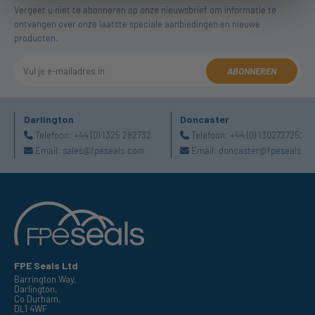
Vergeet u niet te abonneren op onze nieuwsbrief om informatie te
ontvangen over onze laatste speciale aanbiedingen en nieuwe
producten.
ABONNEREN
Darlington
Doncaster
Telefoon:
+44 (0) 1325 282732
Telefoon:
+44 (0) 1302727252
Email:
sales@fpeseals.com
Email:
doncaster@fpeseals.c
FPE Seals Ltd
Barrington Way,
Darlington,
Co Durham,
DL1 4WF