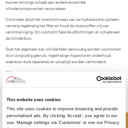
kunnen ernstige schade aan andere essentiële
cilindercomponenten veroorzaken.
Controleer altijd het vloeistofniveau van uw hydraulische systeem,
vervang regelmatig het filter en houd de vloeistoffen vrij van
verontreiniging. Dit voorkomt falende afdichtingen en schade aan
de cilinderbuis.
Over het algemeen kan cilinderfalen eenvoudig worden voorkomen
door zorgvuldig gebruik, regelmatige inspectie en onderhoud,
waardoor dure reparaties en uitvaltijd worden verminderd.
Wilt u advies over het vinden van vervangende metalen onderdelen
of afdichtingen voor uw hydraulische cilinder, neem dan vandaag
nog contact op met ons behulpzame en deskundige team.
NEEM CONTACT OP
This website uses cookies
This site uses cookies to improve browsing and provide
personalised ads. By clicking 'Accept', you agree to our
What to read next...
use. Manage settings via 'Customise' or see our Privacy