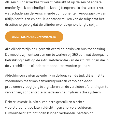
Als een cilinder verkeerd wordt gebruikt of op de een of andere
manier fysiek beschadigd is, kan hij fungeren als drukversterker,
wat schade aan de verschillende componenten veroorzaakt — van
uitlijningsfouten en het uit de stang trekken van de zuiger tot het
drastische gevolg dat de cilinder over de gehele lengte splijt.
KOOP CILINDERCOMPONENTEN
Alle cilinders zijn drukgecertificeerd op basis van hun toepassing.
De meeste zijn ontworpen om te werken bij 250 bar, wat doorgaans
betrekking heeft op de extrusietolerantie van de afdichtingen die in
de verschillende cilindercomponenten worden gebruikt.
Afdichtingen slijten geleidelijk in de loop van de tijd; dit is niet te
voorkomen maar kan eenvoudig worden verholpen door
problemen vroegtijdig te signaleren en de versleten afdichtingen te
vervangen, zonder grote schade aan het hydraulische systeem.
Echter, overdruk, hitte, verkeerd gebruik en slechte
vloeistofcondities laten afdichtingen snel verslechteren.
Bijvoorbeeld: afdichtingen kunnen verharden, barsten of