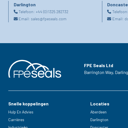
Darlington
Doncaste
Telefoon:
+44 (0) 1325 282732
Telefoon
Email:
sales@fpeseals.com
Email:
d
FPE Seals Ltd
Barrington Way,
Darlin
Snelle koppelingen
Locaties
Hulp En Advies
Aberdeen
Carrières
Darlington
Industrieën
Doncaster