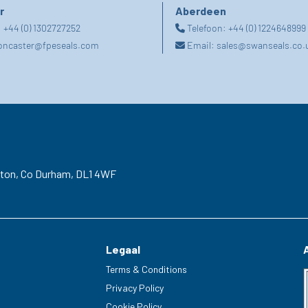
r
Aberdeen
:
+44 (0) 1302727252
Telefoon:
+44 (0) 1224648999
oncaster@fpeseals.com
Email:
sales@swanseals.co.
gton,
Co Durham,
DL1 4WF
Legaal
Terms & Conditions
Privacy Policy
Cookie Policy