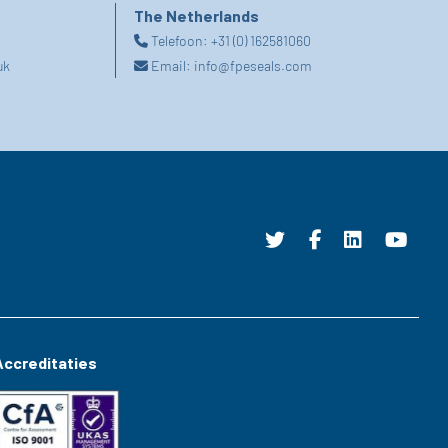
The Netherlands
Telefoon:
+31 (0) 162581060
uk
Email:
info@fpeseals.com
Accreditaties