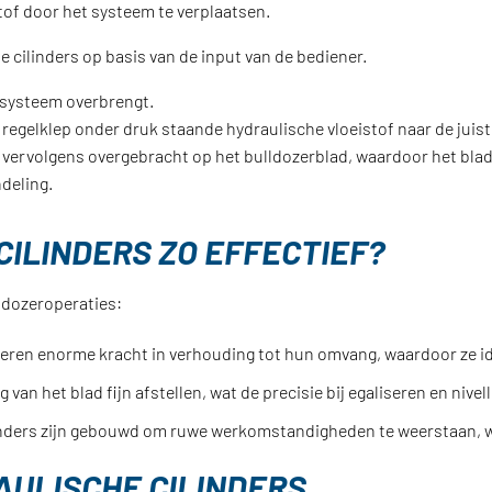
tof door het systeem te verplaatsen.
 cilinders op basis van de input van de bediener.
 systeem overbrengt.
gelklep onder druk staande hydraulische vloeistof naar de juiste c
 vervolgens overgebracht op het bulldozerblad, waardoor het blad d
deling.
ILINDERS ZO EFFECTIEF?
lldozeroperaties:
eren enorme kracht in verhouding tot hun omvang, waardoor ze ide
an het blad fijn afstellen, wat de precisie bij egaliseren en nivel
inders zijn gebouwd om ruwe werkomstandigheden te weerstaan, wa
ULISCHE CILINDERS