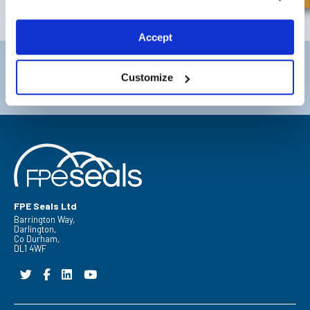
ABONNEREN
Accept
Darlington
Doncaster
Customize
Telefoon:
+44 (0) 1325 282732
Telefoon:
+44 (0) 1302727252
Email:
sales@fpeseals.com
Email:
doncaster@fpeseals.c
FPE Seals Ltd
Barrington Way,
Darlington,
Co Durham,
DL1 4WF