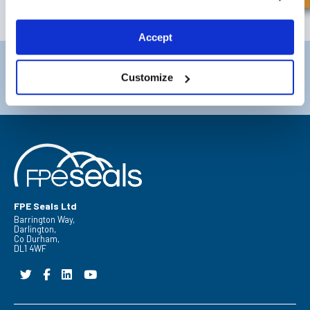
ABONNEREN
Accept
Darlington
Doncaster
Customize
Telefoon:
+44 (0) 1325 282732
Telefoon:
+44 (0) 1302727252
Email:
sales@fpeseals.com
Email:
doncaster@fpeseals.c
FPE Seals Ltd
Barrington Way,
Darlington,
Co Durham,
DL1 4WF