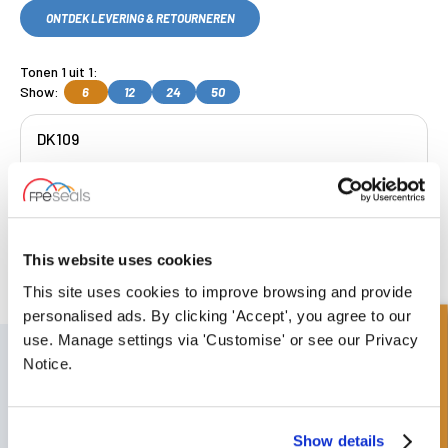
ONTDEK LEVERING & RETOURNEREN
Tonen 1 uit 1:
Show:
6
12
24
50
DK109
Get a Quote
This website uses cookies
Gratis collectie
beschikbaar, OF kies
volgende dag geleverd.
This site uses cookies to improve browsing and provide
personalised ads. By clicking 'Accept', you agree to our
Snel onderzoek
use. Manage settings via 'Customise' or see our Privacy
SCHRIJF JE IN VOOR ONZE NIEUWSBRIEF
Notice.
Vergeet u niet te abonneren op onze nieuwsbrief om informatie te
ontvangen over onze laatste speciale aanbiedingen en nieuwe
producten.
Show details