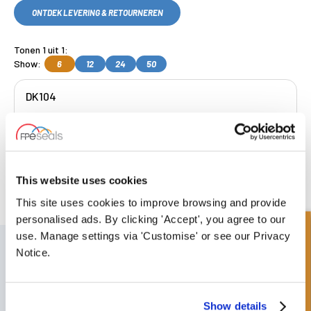
ONTDEK LEVERING & RETOURNEREN
Tonen 1 uit 1:
Show:
6
12
24
50
DK104
Get a Quote
This website uses cookies
Gratis collectie
beschikbaar, OF kies
volgende dag geleverd.
This site uses cookies to improve browsing and provide
personalised ads. By clicking 'Accept', you agree to our
Snel onderzoek
use. Manage settings via 'Customise' or see our Privacy
SCHRIJF JE IN VOOR ONZE NIEUWSBRIEF
Notice.
Vergeet u niet te abonneren op onze nieuwsbrief om informatie te
ontvangen over onze laatste speciale aanbiedingen en nieuwe
producten.
Show details