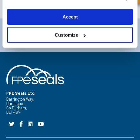
ABONNEREN
Accept
Darlington
Doncaster
Customize
Telefoon:
+44 (0) 1325 282732
Telefoon:
+44 (0) 1302727252
Email:
sales@fpeseals.com
Email:
doncaster@fpeseals.com
FPE Seals Ltd
Barrington Way,
Darlington,
Co Durham,
DL1 4WF