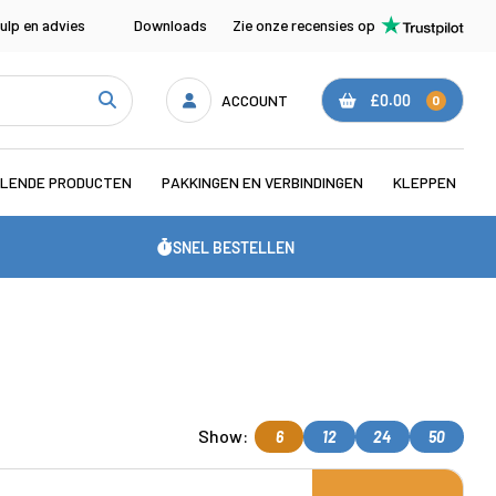
ulp en advies
Downloads
Zie onze recensies op
ACCOUNT
£0.00
0
LENDE PRODUCTEN
PAKKINGEN EN VERBINDINGEN
KLEPPEN
SNEL BESTELLEN
Show:
6
12
24
50