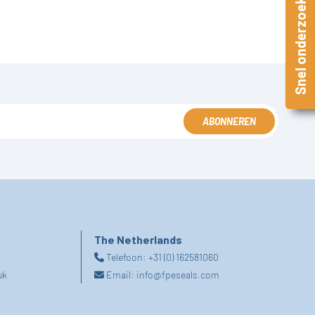
Snel onderzoek
ABONNEREN
The Netherlands
Telefoon:
+31 (0) 162581060
uk
Email:
info@fpeseals.com