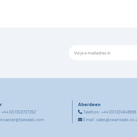
r
Aberdeen
:
+44 (0) 1302727252
Telefoon:
+44 (0) 1224648999
oncaster@fpeseals.com
Email:
sales@swanseals.co.