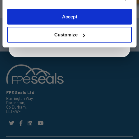
ABONNEREN
Exclusive to web customers only.
Accept
By entering your email address you are agreeing to our
Darlington
Doncaster
privacy policy.
Customize
Telefoon:
+44 (0) 1325 282732
Telefoon:
+44 (0) 1302727252
Email:
sales@fpeseals.com
Email:
doncaster@fpeseals.com
FPE Seals Ltd
Barrington Way,
Darlington,
Co Durham,
DL1 4WF