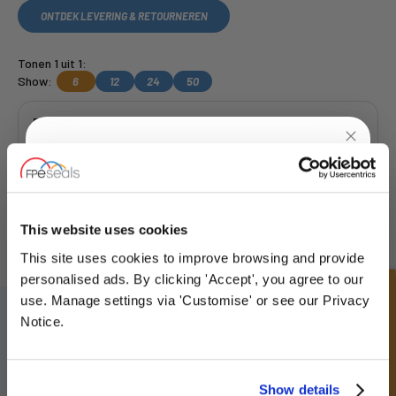
ONTDEK LEVERING & RETOURNEREN
Tonen 1 uit 1:
Show:
6
12
24
50
DR202
Get a Quote
UNLOCK
10% OFF
YOUR
FIRST ORDER
This website uses cookies
Gratis collectie
beschikbaar, OF kies
volgende dag geleverd.
This site uses cookies to improve browsing and provide
Sign up for special offers and exclusive
personalised ads. By clicking 'Accept', you agree to our
deals
Snel onderzoek
use. Manage settings via 'Customise' or see our Privacy
SCHRIJF JE IN VOOR ONZE NIEUWSBRIEF
Notice.
Vergeet u niet te abonneren op onze nieuwsbrief om informatie te
ontvangen over onze laatste speciale aanbiedingen en nieuwe
producten.
Unlock Offer
Show details