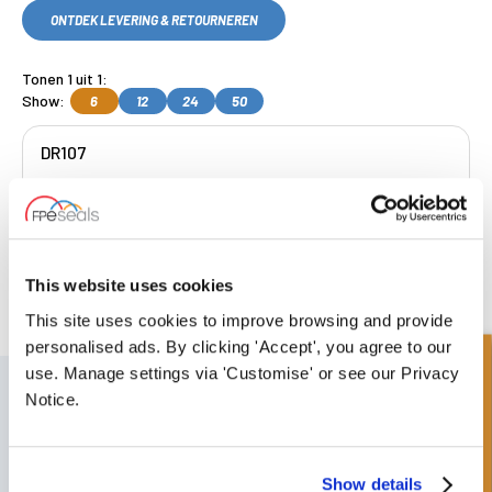
ONTDEK LEVERING & RETOURNEREN
Tonen 1 uit 1:
Show:
6
12
24
50
DR107
Get a Quote
This website uses cookies
Gratis collectie
beschikbaar, OF kies
volgende dag geleverd.
This site uses cookies to improve browsing and provide
personalised ads. By clicking 'Accept', you agree to our
Snel onderzoek
use. Manage settings via 'Customise' or see our Privacy
SCHRIJF JE IN VOOR ONZE NIEUWSBRIEF
Notice.
Vergeet u niet te abonneren op onze nieuwsbrief om informatie te
ontvangen over onze laatste speciale aanbiedingen en nieuwe
producten.
Show details