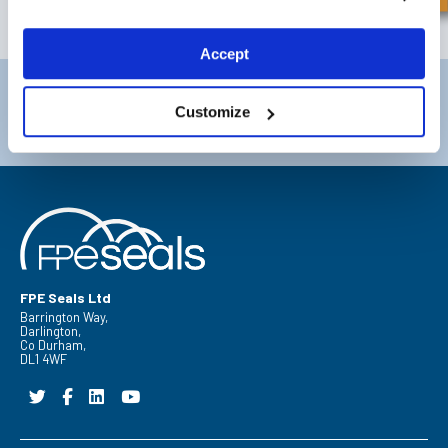
ABONNEREN
Accept
Darlington
Doncaster
Customize
Telefoon:
+44 (0) 1325 282732
Telefoon:
+44 (0) 1302727252
Email:
sales@fpeseals.com
Email:
doncaster@fpeseals.c
FPE Seals Ltd
Barrington Way,
Darlington,
Co Durham,
DL1 4WF