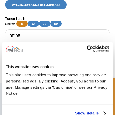
ONTDEK LEVERING & RETOURNEREN
Tonen 1 uit 1:
Show:
6
12
24
50
DF105
Get a Quote
This website uses cookies
Gratis collectie
beschikbaar, OF kies
volgende dag geleverd.
This site uses cookies to improve browsing and provide
personalised ads. By clicking 'Accept', you agree to our
Snel onderzoek
use. Manage settings via 'Customise' or see our Privacy
SCHRIJF JE IN VOOR ONZE NIEUWSBRIEF
Notice.
Vergeet u niet te abonneren op onze nieuwsbrief om informatie te
ontvangen over onze laatste speciale aanbiedingen en nieuwe
producten.
Show details