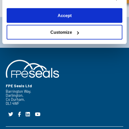
ABONNEREN
Accept
Darlington
Doncaster
Customize
Telefoon:
+44 (0) 1325 282732
Telefoon:
+44 (0) 1302727252
Email:
sales@fpeseals.com
Email:
doncaster@fpeseals.c
FPE Seals Ltd
Barrington Way,
Darlington,
Co Durham,
DL1 4WF