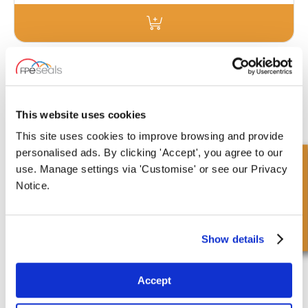
FK2045TH-RAD
Afmetingen : A : 65 mm | B : 50 mm | C : 40
mm | Ø D : 20.25 mm | E : 20 mm | F : 45 mm |
G : 30 mm | Draad : 20 x 1.5 | Radius : 20
This website uses cookies
£86.08
This site uses cookies to improve browsing and provide
2 Voorraad
personalised ads. By clicking 'Accept', you agree to our
Snel onderzoek
use. Manage settings via 'Customise' or see our Privacy
Notice.
Show details
FK2550TH
Afmetingen : A : 70 mm | B : 50 mm | C : 50
Accept
mm | Ø D : 25.25 mm | E : 25 mm | F : 50 mm | G
: 30 mm | Draad : 24 x 2