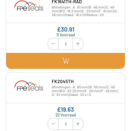
FK1641TH-RAD
Afmetingen : A : 61 mm | B : 46 mm | C : 40
mm | Ø D : 16.2 mm | E : 20 mm | F : 41 mm | G :
26 mm | Draad : 16 x1.5 | Radius : 20
£30.91
11 Voorraad
FK2045TH
Afmetingen : A : 65 mm | B : 50 mm | C : 40
mm | Ø D : 20.25 mm | E : 20 mm | F : 45 mm |
G : 30 mm | Draad : 20 x 1.5
£19.63
22 Voorraad