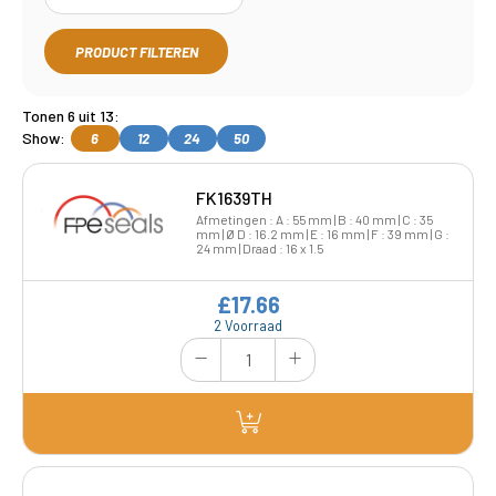
PRODUCT FILTEREN
Tonen 6 uit 13:
Show:
6
12
24
50
FK1639TH
Afmetingen : A : 55 mm | B : 40 mm | C : 35
mm | Ø D : 16.2 mm | E : 16 mm | F : 39 mm | G :
24 mm | Draad : 16 x 1.5
£17.66
2 Voorraad