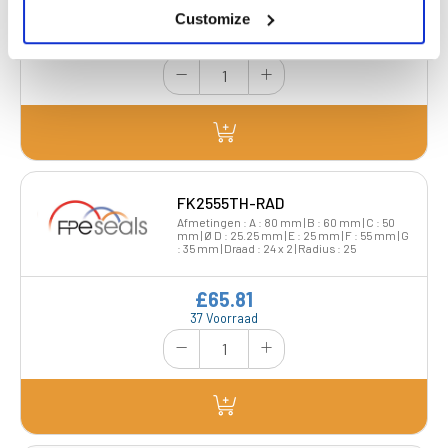
Customize
£33.62
37 Voorraad
FK2555TH-RAD
Afmetingen : A : 80 mm | B : 60 mm | C : 50
mm | Ø D : 25.25 mm | E : 25 mm | F : 55 mm | G
: 35 mm | Draad : 24 x 2 | Radius : 25
£65.81
37 Voorraad