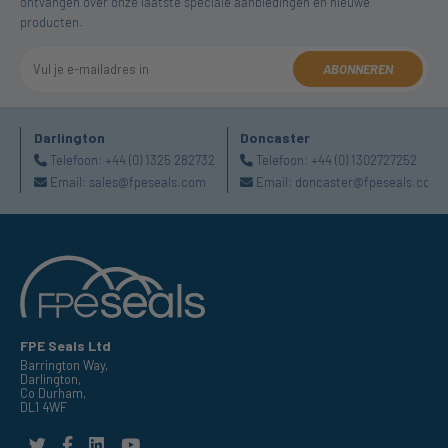
ontvangen over onze laatste speciale aanbiedingen en nieuwe
producten.
ABONNEREN
Darlington
Doncaster
Telefoon:
+44 (0) 1325 282732
Telefoon:
+44 (0) 1302727252
Email:
sales@fpeseals.com
Email:
doncaster@fpeseals.com
FPE Seals Ltd
Barrington Way,
Darlington,
Co Durham,
DL1 4WF