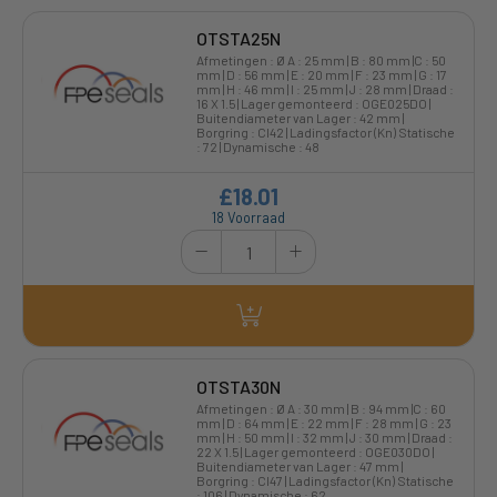
OTSTA25N
Afmetingen : Ø A : 25 mm | B : 80 mm |C : 50
mm | D : 56 mm | E : 20 mm | F : 23 mm | G : 17
mm | H : 46 mm | I : 25 mm | J : 28 mm | Draad :
16 X 1.5 | Lager gemonteerd : OGE025DO |
Buitendiameter van Lager : 42 mm |
Borgring : CI42 | Ladingsfactor (Kn) Statische
: 72 | Dynamische : 48
£18.01
18 Voorraad
OTSTA30N
Afmetingen : Ø A : 30 mm | B : 94 mm |C : 60
mm | D : 64 mm | E : 22 mm | F : 28 mm | G : 23
mm | H : 50 mm | I : 32 mm | J : 30 mm | Draad :
22 X 1.5 | Lager gemonteerd : OGE030DO |
Buitendiameter van Lager : 47 mm |
Borgring : CI47 | Ladingsfactor (Kn) Statische
: 106 | Dynamische : 62