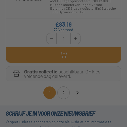
45 X 1.5 | Lager gemonteerd : OGE050DO |
Buitendiameter van Lager : 75 mm |
Borgring : CI75 | Ladingsfactor (Kn) Statische
: 365 | Dynamische : 156
£83.19
72 Voorraad
Gratis collectie
beschikbaar, OF kies
volgende dag geleverd.
1
2
(current)
SCHRIJF JE IN VOOR ONZE NIEUWSBRIEF
Vergeet u niet te abonneren op onze nieuwsbrief om informatie te