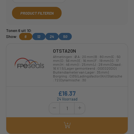
PRODUCT FILTEREN
Tonen 6 uit 10:
Show:
6
12
24
50
OTSTA20N
Afmetingen : Ø A : 20 mm | B : 80 mm |C : 50
mm | D : 56 mm | E : 16 mm | F : 19 mm | G : 17
mm | H : 46 mm | I : 25 mm | J : 28 mm | Draad :
16 X 1.5 | Lager gemonteerd : OGE020DO |
Buitendiameter van Lager : 35 mm |
Borgring : CI35 | Ladingsfactor (Kn) Statische
: 72 | Dynamische : 30
£16.37
24 Voorraad