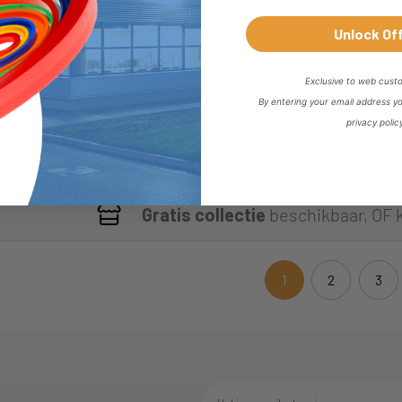
Buitendiameter van Lager : 47 mm | Borgring : CI47 | Ladingsfactor (K
118 | Dynamische : 62
Unlock Of
Exclusive to web cust
EC603061BC
By entering your email address y
Afmetingen : Cilinderboring : 60 mm | Ø A : 30 mm | B : 95.5 mm | C : 6
privacy polic
mm | E : 2 mm | F : 28 mm | G : 22 mm | Ø H : 70 mm | Lager gemontee
Buitendiameter van Lager : 47 mm | Borgring : CI47 | Ladingsfactor (K
118 | Dynamische : 62
Gratis collectie
beschikbaar, OF 
1
2
3
(current)