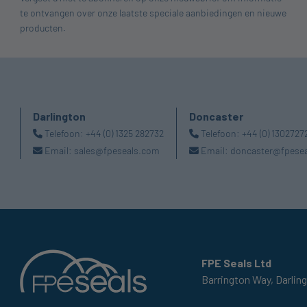
te ontvangen over onze laatste speciale aanbiedingen en nieuwe
producten.
Darlington
Doncaster
Telefoon:
+44 (0) 1325 282732
Telefoon:
+44 (0) 1302727
Email:
sales@fpeseals.com
Email:
doncaster@fpese
FPE Seals Ltd
Barrington Way,
Darlin