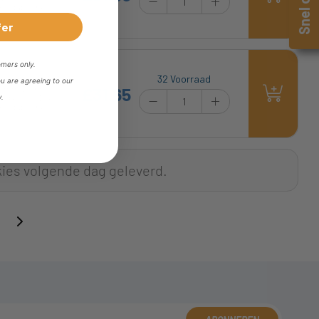
n) Statische :
fer
omers only.
32 Voorraad
ou are agreeing to our
1 mm | D : 65
£31.65
y.
rd : OGE030DO |
n) Statische :
kies volgende dag geleverd.