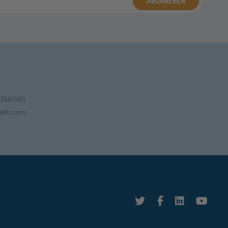
ABONNEREN
162581060
eals.com