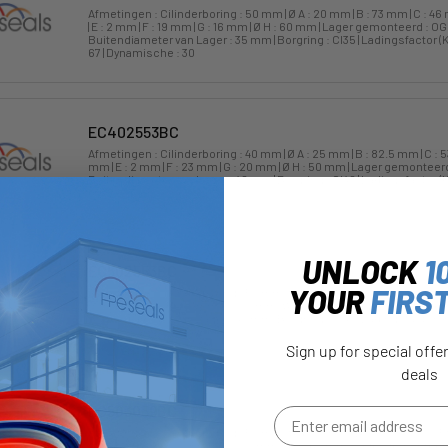
Afmetingen : Cilinderboring : 50 mm | Ø A : 20 mm | B : 73 mm | C : 46
| E : 2 mm | F : 19 mm | G : 16 mm | Ø H : 60 mm | Lager gemonteerd : O
Buitendiameter van Lager : 35 mm | Borgring : CI35 | Ladingsfactor (K
67 | Dynamische : 30
EC402553BC
Afmetingen : Cilinderboring : 40 mm | Ø A : 25 mm | B : 82.5 mm | C : 5
mm | E : 2 mm | F : 23 mm | G : 20 mm | Ø H : 50 mm | Lager gemontee
Buitendiameter van Lager : 42 mm | Borgring : CI42 | Ladingsfactor (K
69.5 | Dynamische : 48
UNLOCK
1
EC502553BC
YOUR
FIRS
Afmetingen : Cilinderboring : 50 mm | Ø A : 25 mm | B : 82.5 mm | C : 5
mm | E : 2 mm | F : 23 mm | G : 20 mm | Ø H : 60 mm | Lager gemontee
Buitendiameter van Lager : 42 mm | Borgring : CI42 | Ladingsfactor (K
69.5 | Dynamische : 48
Sign up for special offe
deals
EC503059BC
Afmetingen : Cilinderboring : 50 mm | Ø A : 30 mm | B : 93.5 mm | C : 5
mm | E : 2 mm | F : 28 mm | G : 22 mm | Ø H : 60 mm | Lager gemontee