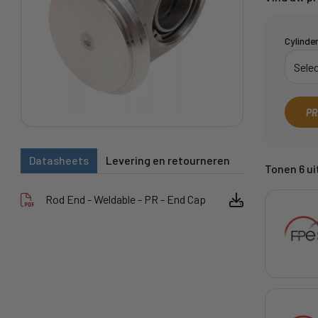
Cylinde
PR
Datasheets
Levering en retourneren
Tonen 6 uit
Rod End - Weldable - PR - End Cap