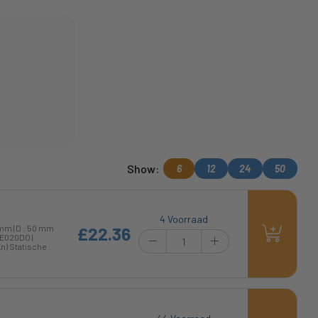
Show:
6
12
24
50
4 Voorraad
 mm | D : 50 mm
£22.36
GE020DO |
n) Statische :