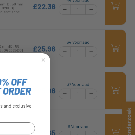
44 Voorraad
 mm | D : 50 mm
£22.36
GE020DO |
n) Statische :
64 Voorraad
3 mm | D : 55
£25.96
rd : OGE025DO |
n) Statische :
0% OFF
37 Voorraad
T ORDER
3 mm | D : 55
£25.96
rd : OGE025DO |
n) Statische :
rs and exclusive
Snel onderzoek
6 Voorraad
9 mm | D : 65
£31.65
rd : OGE030DO |