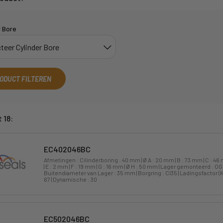
r Bore
ODUCT FILTEREN
 18:
EC402046BC
Afmetingen : Cilinderboring : 40 mm | Ø A : 20 mm | B : 73 mm | C : 46
| E : 2 mm | F : 19 mm | G : 16 mm | Ø H : 50 mm | Lager gemonteerd : O
Buitendiameter van Lager : 35 mm | Borgring : CI35 | Ladingsfactor (K
67 | Dynamische : 30
EC502046BC