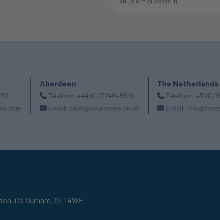
Aberdeen
The Netherlands
252
Telefoon:
+44 (0) 1224648999
Telefoon:
+31 (0) 
als.com
Email:
sales@swanseals.co.uk
Email:
info@fpes
gton,
Co Durham,
DL1 4WF