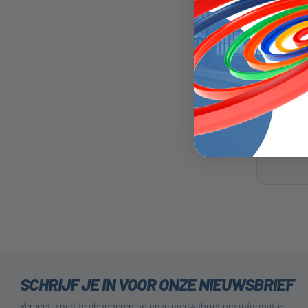
SCHRIJF JE IN VOOR ONZE NIEUWSBRIEF
Vergeet u niet te abonneren op onze nieuwsbrief om informatie