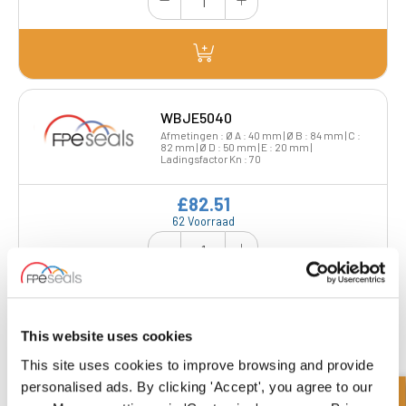
WBJE5040
Afmetingen : Ø A : 40 mm | Ø B : 84 mm | C :
82 mm | Ø D : 50 mm | E : 20 mm |
Ladingsfactor Kn : 70
£82.51
62 Voorraad
This website uses cookies
WBJE6050
This site uses cookies to improve browsing and provide
Afmetingen : Ø A : 50 mm | Ø B : 98 mm | C :
personalised ads. By clicking 'Accept', you agree to our
100 mm | Ø D : 60 mm | E : 25 mm |