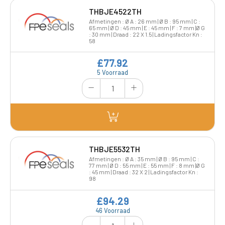
THBJE4522TH
Afmetingen : Ø A : 26 mm | Ø B : 95 mm | C :
65 mm | Ø D : 45 mm | E : 45 mm | F : 7 mm |Ø G
: 30 mm | Draad : 22 X 1.5 | Ladingsfactor Kn :
58
£77.92
5 Voorraad
THBJE5532TH
Afmetingen : Ø A : 35 mm | Ø B : 95 mm | C :
77 mm | Ø D : 55 mm | E : 55 mm | F : 8 mm |Ø G
: 45 mm | Draad : 32 X 2 | Ladingsfactor Kn :
98
£94.29
46 Voorraad