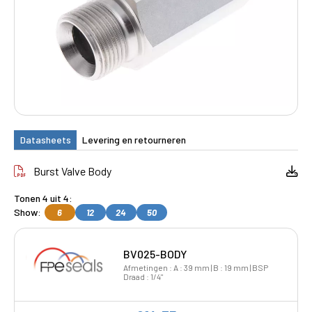
Datasheets
Levering en retourneren
Burst Valve Body
Tonen 4 uit 4:
Show:
6
12
24
50
BV025-BODY
Afmetingen : A : 39 mm | B : 19 mm | BSP
Draad : 1/4"