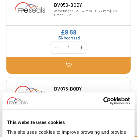
BV050-BODY
Afmetingen : A : 52 mm | B : 27 mm | BSP
Draad : 1/2"
£9.68
136 Voorraad
BV075-BODY
Afmetingen : A : 61 mm | B : 32 mm | BSP
Draad : 3/4"
£18.98
11 Voorraad
This website uses cookies
This site uses cookies to improve browsing and provide