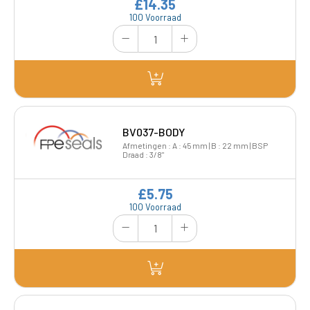
£14.35
100 Voorraad
BV037-BODY
Afmetingen : A : 45 mm | B : 22 mm | BSP
Draad : 3/8"
£5.75
100 Voorraad