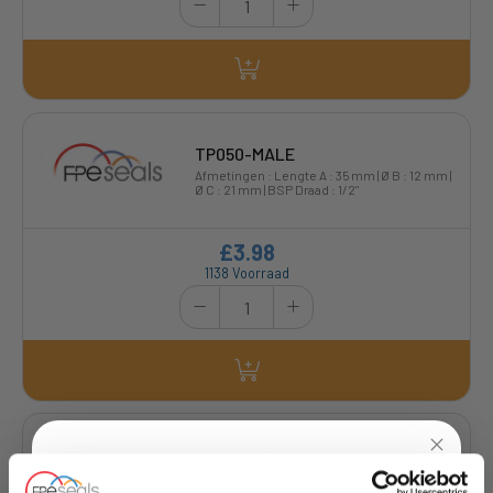
TP050-MALE
Afmetingen : Lengte A : 35 mm | Ø B : 12 mm |
Ø C : 21 mm | BSP Draad : 1/2"
£3.98
1138 Voorraad
TP075-MALE
Afmetingen : Lengte A : 41 mm | Ø B : 15 mm |
Ø C : 28 mm | BSP Draad : 3/4"