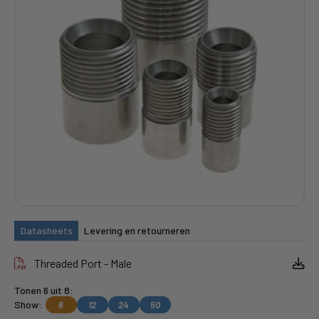
Datasheets
Levering en retourneren
Threaded Port - Male
Tonen 6 uit 8:
Show:
6
12
24
50