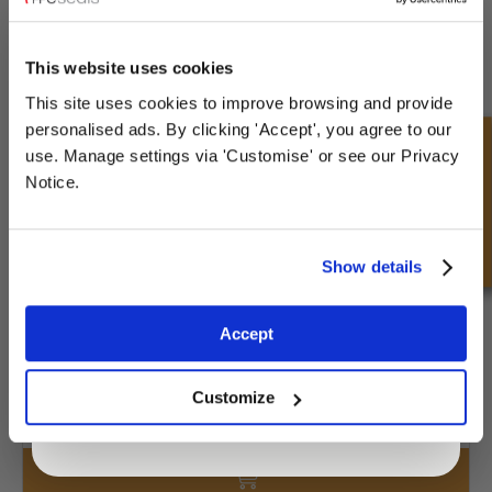
UNLOCK
10% OFF
YOUR
FIRST ORDER
£2.39
This website uses cookies
99 Voorraad
This site uses cookies to improve browsing and provide
Sign up for special offers and exclusive
personalised ads. By clicking 'Accept', you agree to our
deals
Snel onderzoek
use. Manage settings via 'Customise' or see our Privacy
Notice.
Unlock Offer
Show details
TP075-UNF-MALE
Exclusive to web customers only.
Accept
By entering your email address you are agreeing to our
£1.34
privacy policy.
8 Voorraad
Customize