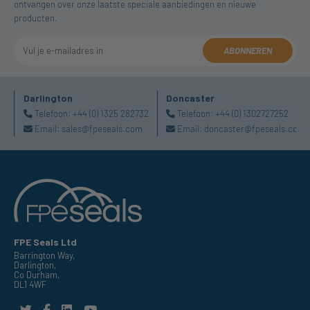
ontvangen over onze laatste speciale aanbiedingen en nieuwe
producten.
ABONNEREN
Darlington
Doncaster
Telefoon:
+44 (0) 1325 282732
Telefoon:
+44 (0) 1302727252
Email:
sales@fpeseals.com
Email:
doncaster@fpeseals.com
FPE Seals Ltd
Barrington Way,
Darlington,
Co Durham,
DL1 4WF