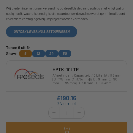
Wij bieden internationaal verzending op dezelfde dag aan, zodat u snel krijgt wat u
nodig heeft, waar u het nodig heeft, waardoor uw downtime wordt geminimaliseerd
en verdere vertragingen bij uw project worden vermeden.
ONTDEK LEVERING & RETOURNEREN
Tonen 6 uit 6:
Show:
6
12
24
50
HPTK-10LTR
Afmetingen : Capaciteit : 10 Liter | A : 175 mm
| B : 175 mm | C : 375 mm | Ø D : 9 mm | E : 90
mm | F : 95 mm | G : 50 mm | H : 195 mm
£190.16
2 Voorraad