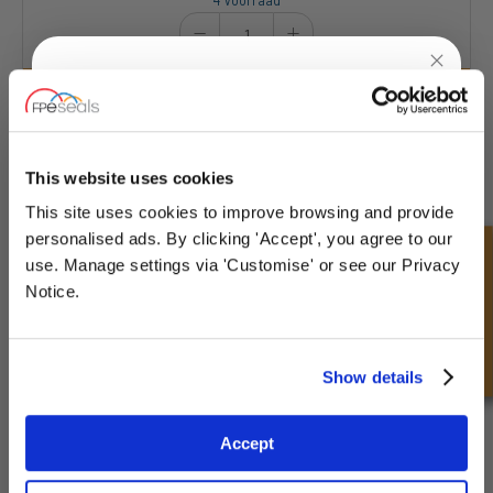
4 Voorraad
UNLOCK
10% OFF
YOUR
FIRST ORDER
HPTK-3LTR
This website uses cookies
Afmetingen : Capaciteit : 3 Liter | A : 150 mm |
B : 100 mm | C : 247 mm | Ø D : 9 mm | E : 90
This site uses cookies to improve browsing and provide
Sign up for special offers and exclusive
mm | F : 95 mm | G : 50 mm | H : 120 mm
personalised ads. By clicking 'Accept', you agree to our
deals
Snel onderzoek
use. Manage settings via 'Customise' or see our Privacy
£109.55
Notice.
7 Voorraad
Unlock Offer
Show details
Exclusive to web customers only.
Accept
By entering your email address you are agreeing to our
HPTK-5LTR
privacy policy.