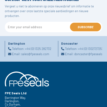
Vergeet u niet te abonneren op onze nieuwsbrief om informatie te
ontvangen over onze laatste speciale aanbiedingen en nieuwe
producten.
SUBSCRIBE
Darlington
Doncaster
Telefoon:
+44 (0) 1325 282732
Telefoon:
+44 (0) 1302727252
Email:
sales@fpeseals.com
Email:
doncaster@fpeseals.c
FPE Seals Ltd
Barrington Way,
Darlington,
Co Durham,