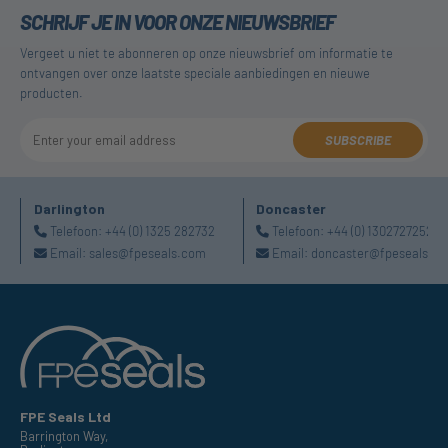
SCHRIJF JE IN VOOR ONZE NIEUWSBRIEF
Vergeet u niet te abonneren op onze nieuwsbrief om informatie te
ontvangen over onze laatste speciale aanbiedingen en nieuwe
producten.
SUBSCRIBE
Darlington
Doncaster
Telefoon:
+44 (0) 1325 282732
Telefoon:
+44 (0) 1302727252
Email:
sales@fpeseals.com
Email:
doncaster@fpeseals.c
FPE Seals Ltd
Barrington Way,