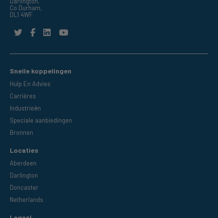
Darlington,
Co Durham,
DL1 4WF
Snelle koppelingen
Hulp En Advies
Carrières
Industrieën
Speciale aanbiedingen
Bronnen
Locaties
Aberdeen
Darlington
Doncaster
Netherlands
Legaal