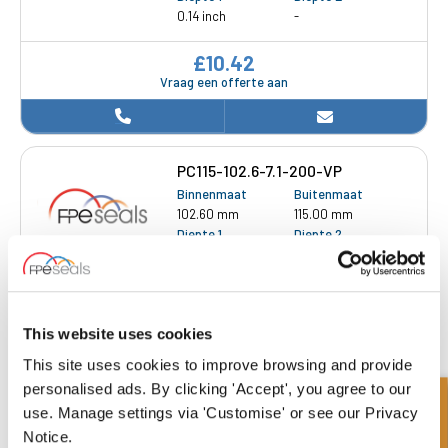
0.14 inch
-
£10.42
Vraag een offerte aan
PC115-102.6-7.1-200-VP
Binnenmaat
Buitenmaat
102.60 mm
115.00 mm
Diepte 1
Diepte 2
7.10 mm
-
£49.85
Vraag een offerte aan
This website uses cookies
This site uses cookies to improve browsing and provide
personalised ads. By clicking 'Accept', you agree to our
PC125-112.6-7.1-200-VP
use. Manage settings via 'Customise' or see our Privacy
Binnenmaat
Buitenmaat
Notice.