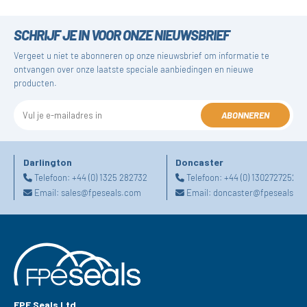
SCHRIJF JE IN VOOR ONZE NIEUWSBRIEF
Vergeet u niet te abonneren op onze nieuwsbrief om informatie te
ontvangen over onze laatste speciale aanbiedingen en nieuwe
producten.
ABONNEREN
Darlington
Doncaster
Telefoon:
+44 (0) 1325 282732
Telefoon:
+44 (0) 1302727252
Email:
sales@fpeseals.com
Email:
doncaster@fpeseals.c
FPE Seals Ltd