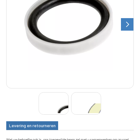
Levering en retourneren
Wat uw behoefte ook is, ons toegewijde team zal met u samenwerken om zo snel