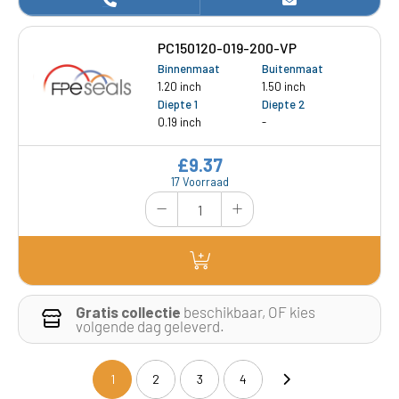
PC150120-019-200-VP
Binnenmaat
Buitenmaat
1.20 inch
1.50 inch
Diepte 1
Diepte 2
0.19 inch
-
£9.37
17 Voorraad
Gratis collectie
beschikbaar, OF kies
volgende dag geleverd.
1
2
3
4
(current)