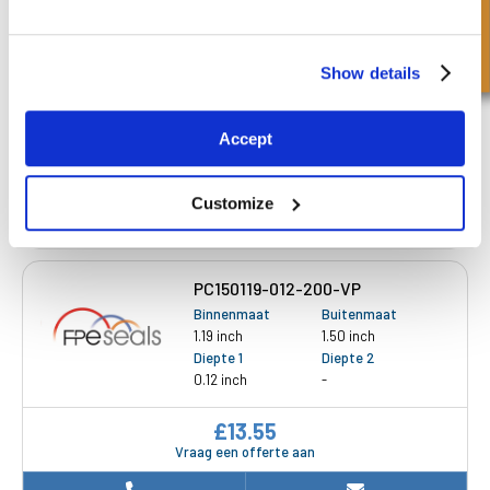
Snel onderzoek
112.60 mm
125.00 mm
Diepte 1
Diepte 2
7.10 mm
-
Show details
£30.81
1 Voorraad
Accept
Customize
PC150119-012-200-VP
Binnenmaat
Buitenmaat
1.19 inch
1.50 inch
Diepte 1
Diepte 2
0.12 inch
-
£13.55
Vraag een offerte aan