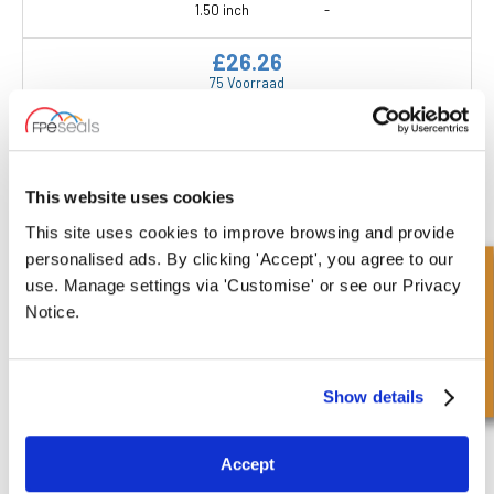
1.50 inch
-
£26.26
75 Voorraad
This website uses cookies
This site uses cookies to improve browsing and provide
SA450200-168
personalised ads. By clicking 'Accept', you agree to our
JCB : 904/20336 (90420336) JCB :
Snel onderzoek
use. Manage settings via 'Customise' or see our Privacy
904/20140 (90420140)
Binnenmaat
Buitenmaat
Notice.
2.00 inch
4.50 inch
Diepte 1
Diepte 2
1.68 inch
-
Show details
£28.96
17 Voorraad
Accept