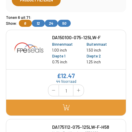
PRODUCT FILTEREN
Tonen 6 uit 71:
Show:
6
12
24
50
DA150100-075-125LW-F
Binnenmaat
Buitenmaat
1.00 inch
1.50 inch
Diepte 1
Diepte 2
0.75 inch
1.25 inch
£12.47
44 Voorraad
DA175112-075-125LW-F-H58