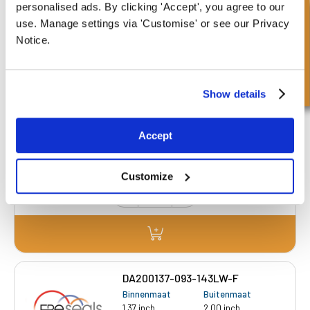
personalised ads. By clicking 'Accept', you agree to our
Snel onderzoek
use. Manage settings via 'Customise' or see our Privacy
Notice.
DA200137-075-125LW-F1.802
Binnenmaat
Buitenmaat
Show details
1.37 inch
2.00 inch
Diepte 1
Diepte 2
0.75 inch
1.25 inch
Accept
£11.57
99 Voorraad
Customize
DA200137-093-143LW-F
Binnenmaat
Buitenmaat
1.37 inch
2.00 inch