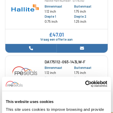
Hallite Part Number : 0778250
Binnenmaat
Buitenmaat
1.12 inch
1.75 inch
Diepte 1
Diepte 2
0.75 inch
1.25 inch
£47.01
Vraag een offerte aan
DA175112-093-143LW-F
Binnenmaat
Buitenmaat
1.12 inch
1.75 inch
Diepte 1
Diepte 2
0.93 inch
1.43 inch
£8.21
75 Voorraad
This website uses cookies
This site uses cookies to improve browsing and provide