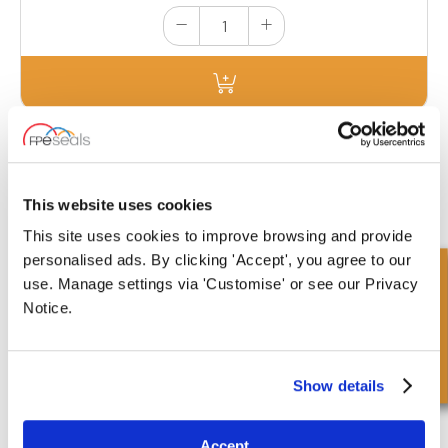
BW025-BSP-RM-021
Binnenmaat
Buitenmaat
0.54 inch
0.81 inch
This website uses cookies
Diepte 1
Diepte 2
0.08 inch
-
This site uses cookies to improve browsing and provide
personalised ads. By clicking 'Accept', you agree to our
Snel onderzoek
£0.43
use. Manage settings via 'Customise' or see our Privacy
194 Voorraad
Notice.
Show details
Accept