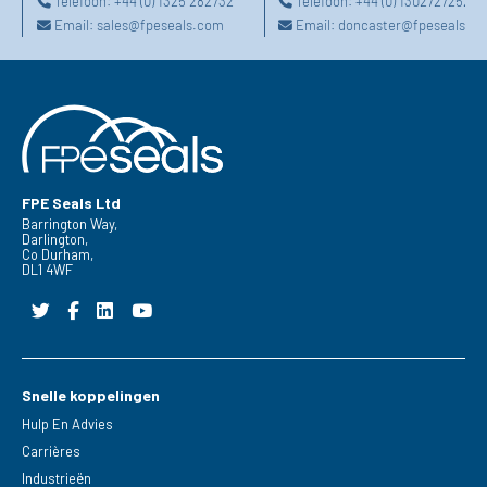
Telefoon:
+44 (0) 1325 282732
Telefoon:
+44 (0) 1302727252
Email:
sales@fpeseals.com
Email:
doncaster@fpeseals.c
FPE Seals Ltd
Barrington Way,
Darlington,
Co Durham,
DL1 4WF
Snelle koppelingen
Hulp En Advies
Carrières
Industrieën