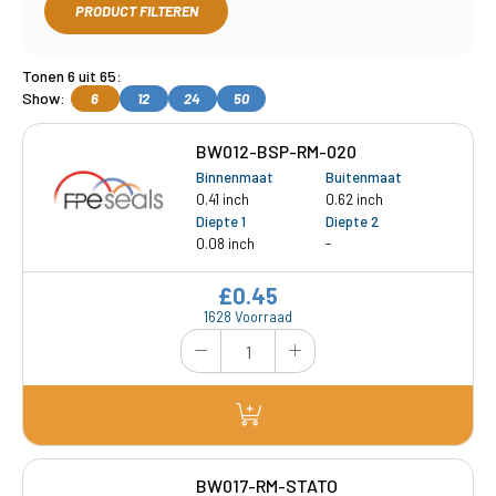
PRODUCT FILTEREN
Tonen 6 uit 65:
Show:
6
12
24
50
BW012-BSP-RM-020
Binnenmaat
Buitenmaat
0.41 inch
0.62 inch
Diepte 1
Diepte 2
0.08 inch
-
£0.45
1628 Voorraad
BW017-RM-STATO