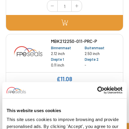
MBK212250-011-PRC-P
Binnenmaat
Buitenmaat
2.12 inch
2.50 inch
Diepte 1
Diepte 2
0.11 inch
-
£11.08
55 Voorraad
This website uses cookies
This site uses cookies to improve browsing and provide
personalised ads. By clicking 'Accept', you agree to our
MBK300350-013-PRC-P