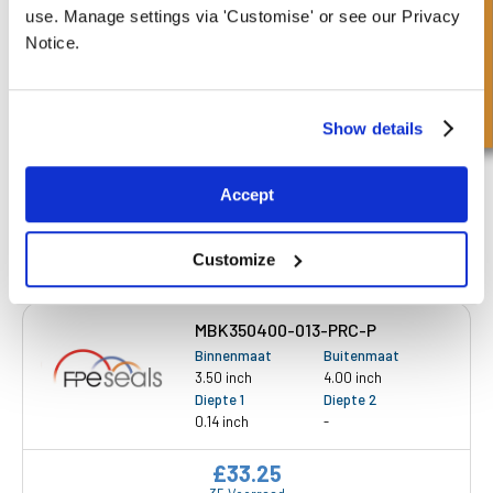
Snel onderzoek
use. Manage settings via 'Customise' or see our Privacy
Binnenmaat
Buitenmaat
Notice.
3.00 inch
3.50 inch
Diepte 1
Diepte 2
0.14 inch
-
Show details
£25.83
11 Voorraad
Accept
Customize
MBK350400-013-PRC-P
Binnenmaat
Buitenmaat
3.50 inch
4.00 inch
Diepte 1
Diepte 2
0.14 inch
-
£33.25