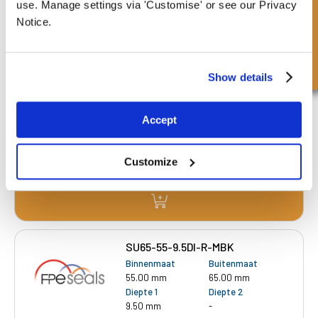
Snel onderzoek
use. Manage settings via 'Customise' or see our Privacy
Notice.
SU63-50-13DI-R-MBK
Binnenmaat
Buitenmaat
50.00 mm
63.00 mm
Show details
Diepte 1
Diepte 2
13.00 mm
-
Accept
£28.58
3 Voorraad
Customize
SU65-55-9.5DI-R-MBK
Binnenmaat
Buitenmaat
55.00 mm
65.00 mm
Diepte 1
Diepte 2
9.50 mm
-